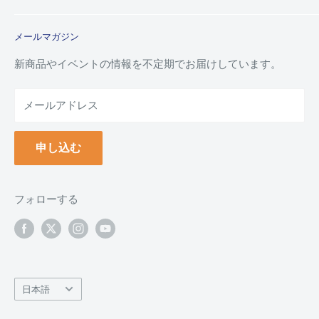
特定商取引法に基づく規約
ご注文ガイド
メールマガジン
よくあるご質問
お支払い方法について
新商品やイベントの情報を不定期でお届けしています。
配送について
メールアドレス
納品書(領収書)について
万年毛筆の名入れについて
申し込む
クーポンについて
ポイントについて
返品について
フォローする
返品・交換フォーム
お問い合わせ
言
日本語
語