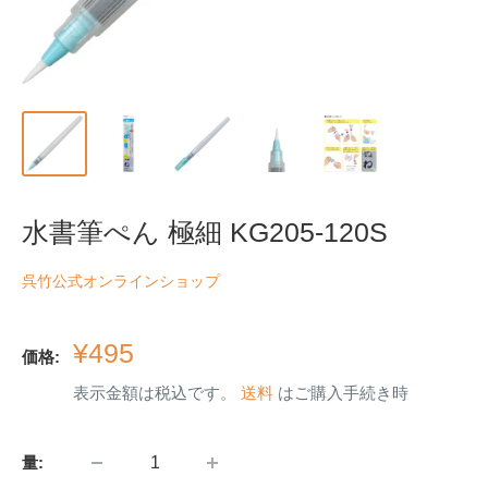
水書筆ぺん 極細 KG205-120S
呉竹公式オンラインショップ
販
¥495
価格:
売
表示金額は税込です。
送料
はご購入手続き時
価
格
量: