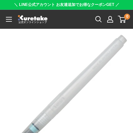
コ
＼ LINE公式アカウント お友達追加でお得なクーポンGET ／
ン
0
呉
テ
竹
ン
公
ツ
式
に
オ
ス
ン
キ
ラ
ッ
イ
プ
ン
す
シ
る
ョ
ッ
プ