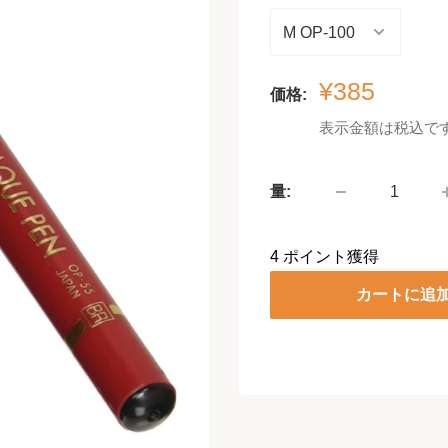
販
¥385
価格:
売
表示金額は税込で
価
格
量:
4
ポイント獲得
カートに追