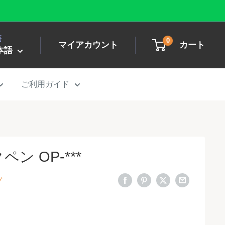
語
0
マイアカウント
カート
本語
ご利用ガイド
ン OP-***
プ