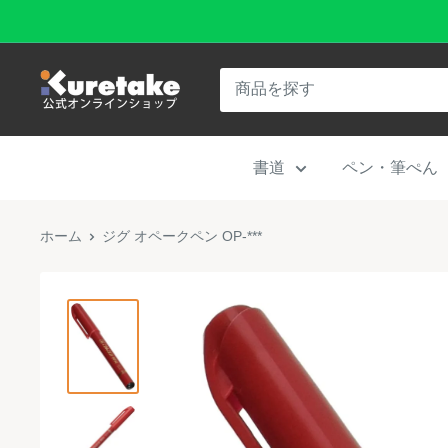
コ
ン
テ
呉
ン
竹
ツ
公
に
書道
ペン・筆ぺん
式
ス
オ
キ
ン
ホーム
ジグ オペークペン OP-***
ッ
ラ
プ
イ
す
ン
る
シ
ョ
ッ
プ