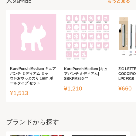
人気商品
もっと見る
KurePunch Medium キュア
KurePunch Medium [キュ
ZIG LETT
パンチ ミディアム ミャ
アパンチ ミディアム]
COCOIR
ウ!+おやっとのり 1mm ボ
SBKPM850-**
LPCF010
ールタイプ セット
販
販
¥1,210
¥660
販
¥1,513
売
売
売
価
価
価
格
格
格
ブランドから探す