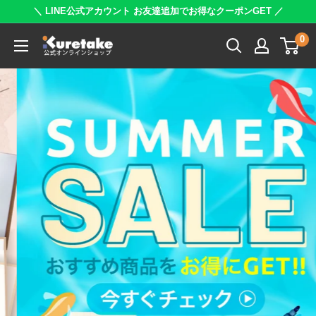
コ
＼ LINE公式アカウント お友達追加でお得なクーポンGET ／
ン
0
呉
テ
竹
ン
公
ツ
式
に
オ
ス
ン
キ
ラ
ッ
イ
プ
ン
す
シ
る
ョ
ッ
プ