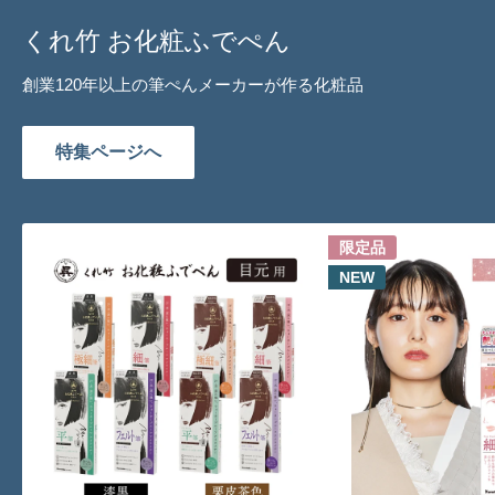
くれ竹 お化粧ふでぺん
創業120年以上の筆ぺんメーカーが作る化粧品
特集ページへ
限定品
NEW