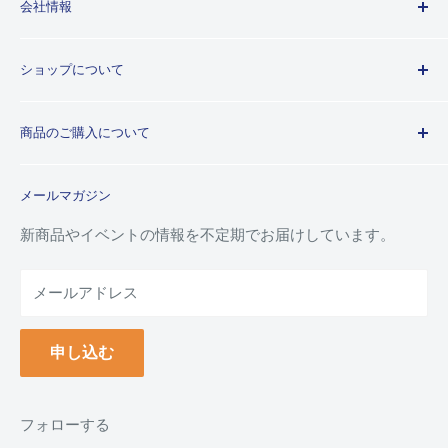
会社情報
Kuretakeブランドについて
ショップについて
歴史
プライバシーポリシー
商品のご購入について
利用規約
特定商取引法に基づく規約
ご注文ガイド
メールマガジン
よくあるご質問
お支払い方法について
新商品やイベントの情報を不定期でお届けしています。
配送について
メールアドレス
納品書(領収書)について
万年毛筆の名入れについて
申し込む
クーポンについて
ポイントについて
返品について
フォローする