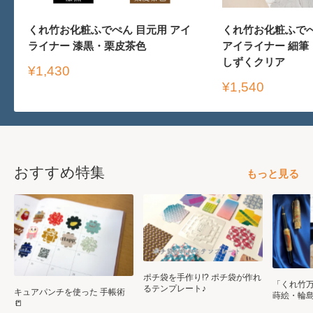
くれ竹お化粧ふでぺん 目元用 アイ
くれ竹お化粧ふでぺ
ライナー 漆黒・栗皮茶色
アイライナー 細筆
しずくクリア
販
¥1,430
売
販
¥1,540
価
売
格
価
格
おすすめ特集
もっと見る
ポチ袋を手作り!? ポチ袋が作れ
「くれ竹万
るテンプレート♪
キュアパンチを使った 手帳術
蒔絵・輪
📒