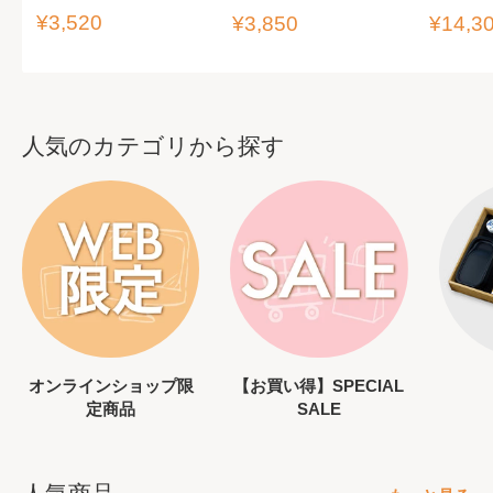
販
¥3,520
販
販
¥3,850
¥14,3
売
売
売
価
価
価
格
格
格
人気のカテゴリから探す
オンラインショップ限
【お買い得】SPECIAL
定商品
SALE