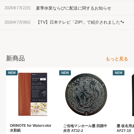
夏季休業ならびに配送に関するお知らせ
2026年7月22日
【TV】日本テレビ「ZIP!」で紹介されました🐾
2026年7月08日
新商品
もっと見る
NEW
NEW
NEW
ORINOTE for Watercolor
ご当地マンホール墨 四国中
墨 仮名用あ
水彩紙
央市 AT32-2
AF27-10