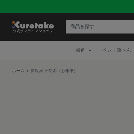
コ
ン
テ
呉
ン
竹
ツ
公
に
書道
ペン・筆ぺん
式
ス
オ
キ
ン
ホーム
夢銀河 天然木（万年筆）
ッ
ラ
プ
イ
す
ン
る
シ
ョ
ッ
プ