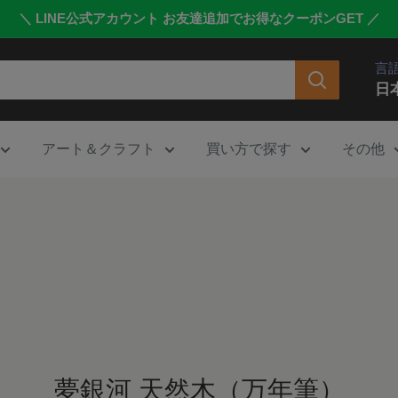
＼ LINE公式アカウント お友達追加でお得なクーポンGET ／
言
日
アート＆クラフト
買い方で探す
その他
夢銀河 天然木（万年筆）