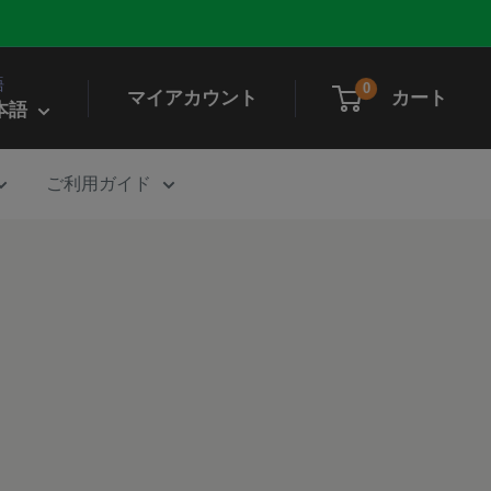
語
0
マイアカウント
カート
本語
ご利用ガイド