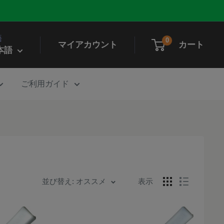
語
0
マイアカウント
カート
本語
ご利用ガイド
並び替え: オススメ
表示