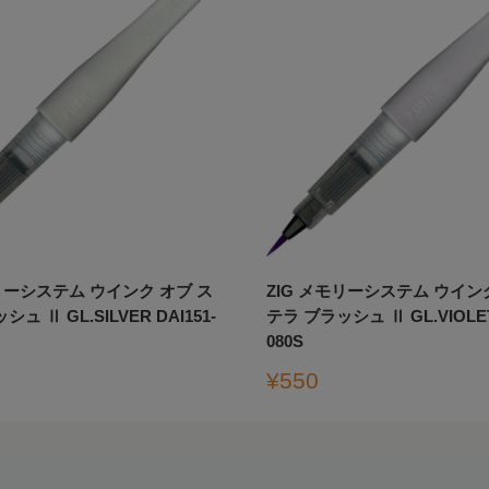
モリーシステム ウインク オブ ス
ZIG メモリーシステム ウイン
ュ Ⅱ GL.SILVER DAI151-
テラ ブラッシュ Ⅱ GL.VIOLET 
080S
販
¥550
売
価
格