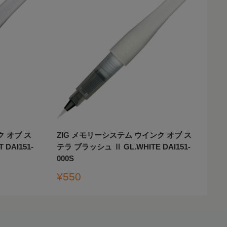
ク オブ ス
ZIG メモリーシステム ウインク オブ ス
DAI151-
テラ ブラッシュ Ⅱ GL.WHITE DAI151-
000S
販
¥550
売
価
格