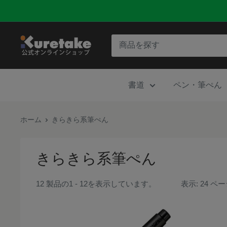
コ
ン
テ
呉
ン
竹
ツ
公
に
書道
ペン・筆ぺん
式
ス
オ
キ
ン
ホーム
きらきら系筆ぺん
ッ
ラ
プ
イ
す
きらきら系筆ぺん
ン
る
シ
12 製品の1 - 12を表示しています。
表示: 24 
ョ
ッ
プ