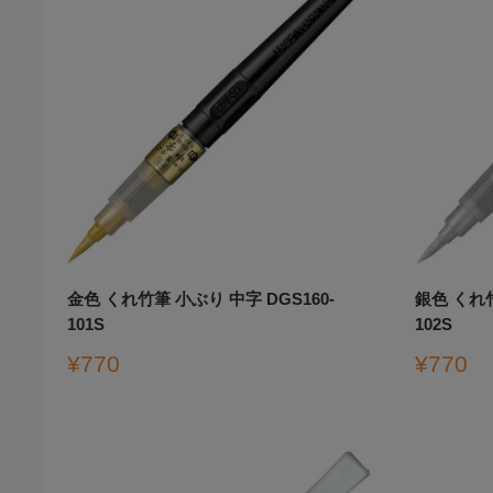
金色 くれ竹筆 小ぶり 中字 DGS160-
銀色 くれ竹
101S
102S
販
販
¥770
¥770
売
売
価
価
格
格