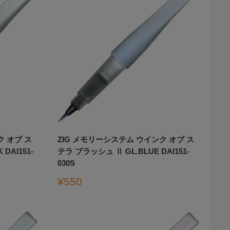
ク オブ ス
ZIG メモリーシステム ウインク オブ ス
DAI151-
テラ ブラッシュ Ⅱ GL.BLUE DAI151-
030S
販
¥550
売
価
格