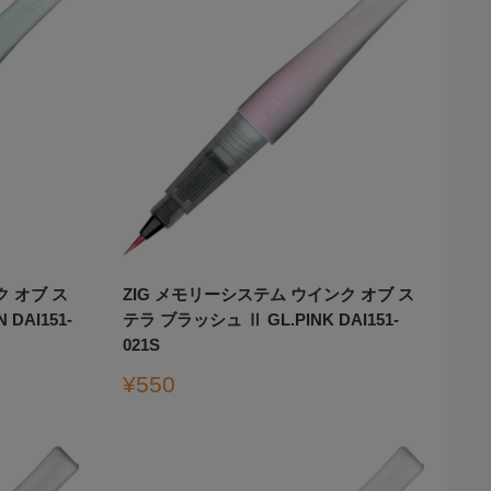
ク オブ ス
ZIG メモリーシステム ウインク オブ ス
DAI151-
テラ ブラッシュ Ⅱ GL.PINK DAI151-
021S
販
¥550
売
価
格