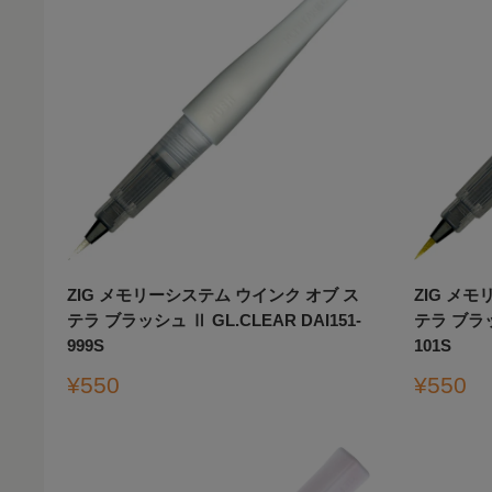
ZIG メモリーシステム ウインク オブ ス
ZIG メ
テラ ブラッシュ Ⅱ GL.CLEAR DAI151-
テラ ブラッシ
999S
101S
販
販
¥550
¥550
売
売
価
価
格
格