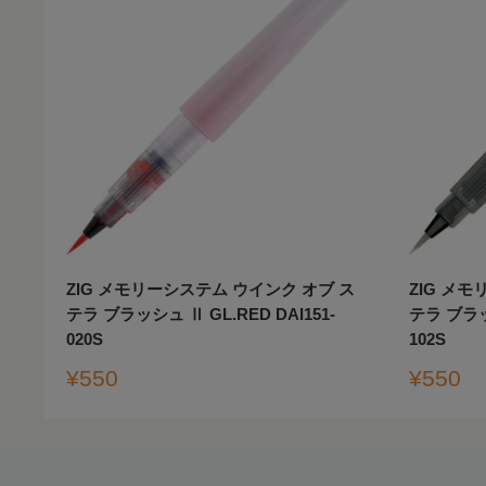
ZIG メモリーシステム ウインク オブ ス
ZIG メ
テラ ブラッシュ Ⅱ GL.RED DAI151-
テラ ブラッシ
020S
102S
販
販
¥550
¥550
売
売
価
価
格
格