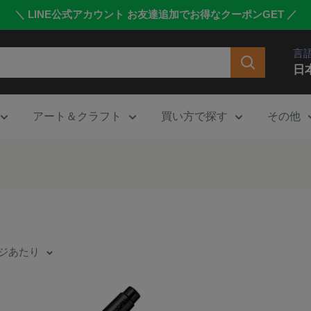
＼ LINE公式アカウント お友達追加でお得なクーポンGET ／
言
日
アート＆クラフト
買い方で探す
その他
ページあたり