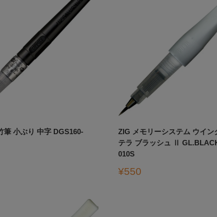
筆 小ぶり 中字 DGS160-
ZIG メモリーシステム ウイン
テラ ブラッシュ Ⅱ GL.BLACK 
010S
販
¥550
売
価
格