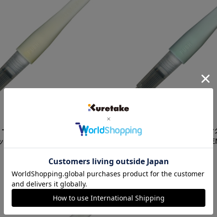
モリーシステム ウインク オブ ス
ZIG メモリーシステム ウイン
ュ Ⅱ GL.GOLD DAI151-
テラ ブラッシュ Ⅱ GL.GREEN 
040S
販
¥550
売
価
格