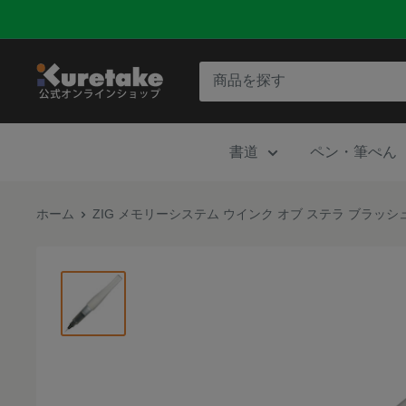
コ
ン
テ
呉
ン
竹
ツ
公
に
書道
ペン・筆ぺん
式
ス
オ
キ
ン
ホーム
ZIG メモリーシステム ウインク オブ ステラ ブラッシュ Ⅱ
ッ
ラ
プ
イ
す
ン
る
シ
ョ
ッ
プ