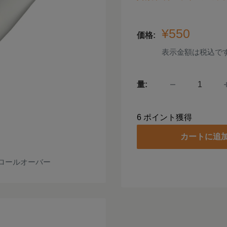
販
¥550
価格:
売
表示金額は税込で
価
格
量:
6
ポイント獲得
カートに追
ロールオーバー