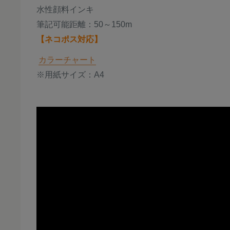
水性顔料インキ
筆記可能距離：50～150m
【ネコポス対応】
カラーチャート
※用紙サイズ：A4