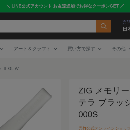
＼ LINE公式アカウント お友達追加でお得なクーポンGET ／
言
日
アート＆クラフト
買い方で探す
その他
 GL.W...
ZIG メモリ
テラ ブラッシュ 
000S
呉竹公式オンラインショッ