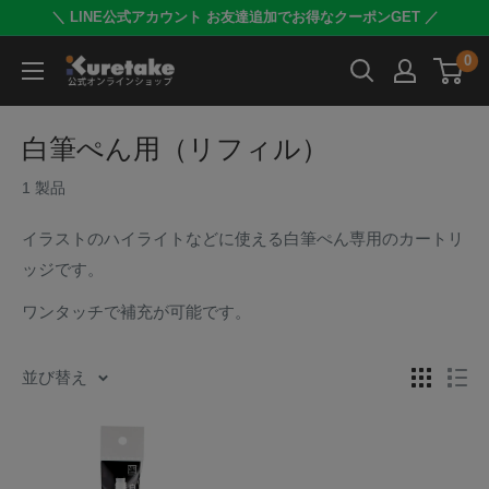
コ
＼ LINE公式アカウント お友達追加でお得なクーポンGET ／
ン
0
呉
テ
竹
ン
公
ツ
白筆ぺん用（リフィル）
式
に
1 製品
オ
ス
ン
キ
イラストのハイライトなどに使える白筆ぺん専用のカートリ
ラ
ッ
ッジです。
イ
プ
ワンタッチで補充が可能です。
ン
す
シ
る
ョ
並び替え
ッ
プ