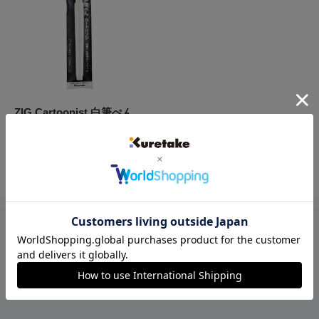
ZIG Cartoonist 白筆ぺん
カートリッジ CNDAN122-
99
販
¥440
売
価
格
会社情報
Kuretakeブランドについて
ショップについて
歴史
プライバシーポリシー