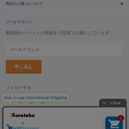
商品のご購入について
利用規約
特定商取引法に基づく規約
ご注文ガイド
メールマガジン
よくあるご質問
お支払い方法について
新商品やイベントの情報を不定期でお届けしています。
配送について
メールアドレス
納品書(領収書)について
万年毛筆の名入れについて
申し込む
クーポンについて
ポイントについて
返品について
フォローする
返品・交換フォーム
お問い合わせ
言
日本語