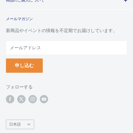
商品のご購入について
利用規約
特定商取引法に基づく規約
ご注文ガイド
メールマガジン
よくあるご質問
お支払い方法について
新商品やイベントの情報を不定期でお届けしています。
配送について
メールアドレス
納品書(領収書)について
万年毛筆の名入れについて
申し込む
クーポンについて
ポイントについて
返品について
フォローする
返品・交換フォーム
お問い合わせ
言
日本語
語