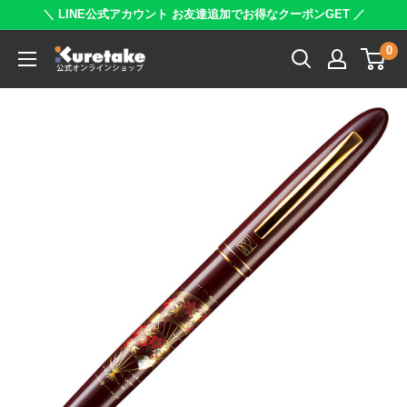
コ
＼ LINE公式アカウント お友達追加でお得なクーポンGET ／
ン
0
呉
テ
竹
ン
公
ツ
式
に
オ
ス
ン
キ
ラ
ッ
イ
プ
ン
す
シ
る
ョ
ッ
プ