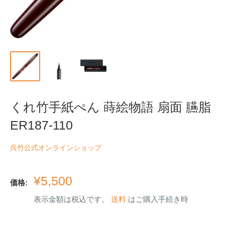
くれ竹手紙ぺん 蒔絵物語 扇面 臙脂
ER187-110
呉竹公式オンラインショップ
販
¥5,500
価格:
売
表示金額は税込です。
送料
はご購入手続き時
価
格