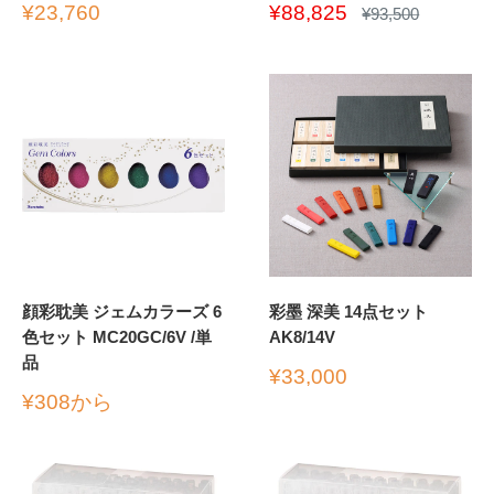
販
販
¥23,760
¥88,825
通
¥93,500
常
売
売
価
価
価
格
格
格
顔彩耽美 ジェムカラーズ 6
彩墨 深美 14点セット
色セット MC20GC/6V /単
AK8/14V
品
販
¥33,000
売
販
¥308から
価
売
格
価
格