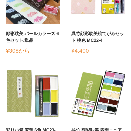
顔彩耽美 パールカラーズ 6
呉竹顔彩耽美絵てがみセッ
色セット/単品
ト 桃色 MC22-4
販
販
¥308から
¥4,400
売
売
価
価
格
格
彩り小箱 若葉 6色 MC23-
呉竹 顔彩耽美 四季ニュア