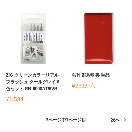
売
格
価
格
ZIG クリーンカラーリアル
呉竹 顔彩耽美 単品
ブラッシュ クールグレイ 6
販
¥231から
色セット RB-6000AT/6VB
売
価
販
¥1,584
格
売
価
格
3ページ中1ページ目
次へ