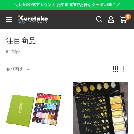
コ
＼ LINE公式アカウント お友達追加でお得なクーポンGET ／
ン
0
呉
テ
竹
ン
公
ツ
注目商品
式
に
64 製品
オ
ス
ン
キ
並び替え
ラ
ッ
イ
プ
ン
す
シ
る
ョ
ッ
プ