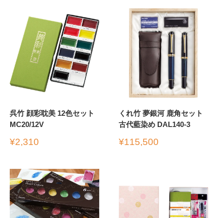
格
格
呉竹 顔彩耽美 12色セット
くれ竹 夢銀河 鹿角セット
MC20/12V
古代藍染め DAL140-3
販
販
¥2,310
¥115,500
売
売
価
価
格
格