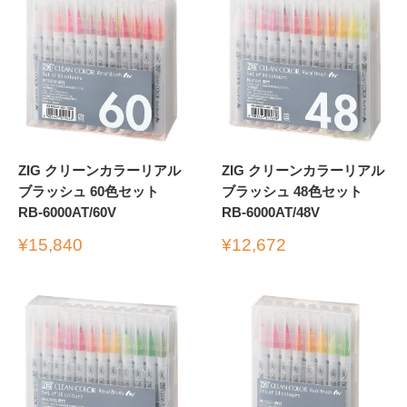
ZIG クリーンカラーリアル
ZIG クリーンカラーリアル
ブラッシュ 60色セット
ブラッシュ 48色セット
RB-6000AT/60V
RB-6000AT/48V
販
販
¥15,840
¥12,672
売
売
価
価
格
格