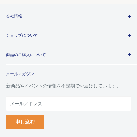
会社情報
Kuretakeブランドについて
ショップについて
歴史
プライバシーポリシー
商品のご購入について
利用規約
特定商取引法に基づく規約
ご注文ガイド
メールマガジン
よくあるご質問
お支払い方法について
新商品やイベントの情報を不定期でお届けしています。
配送について
メールアドレス
納品書(領収書)について
万年毛筆の名入れについて
申し込む
クーポンについて
ポイントについて