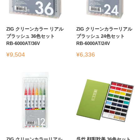
ZIG クリーンカラー リアル
ZIG クリーンカラーリアル
ブラッシュ 36色セット
ブラッシュ 24色セット
RB-6000AT/36V
RB-6000AT/24V
販
販
¥9,504
¥6,336
売
売
価
価
格
格
ZIG クリーンカラーリアル
呉竹 顔彩耽美 36色セット