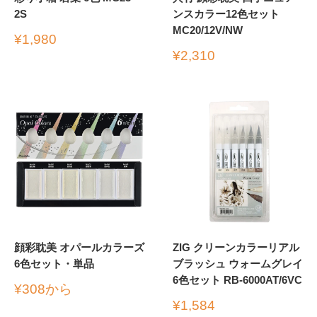
2S
ンスカラー12色セット
MC20/12V/NW
販
¥1,980
売
販
¥2,310
価
売
格
価
格
顔彩耽美 オパールカラーズ
ZIG クリーンカラーリアル
6色セット・単品
ブラッシュ ウォームグレイ
6色セット RB-6000AT/6VC
販
¥308から
売
販
¥1,584
価