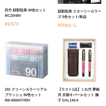
呉竹 顔彩耽美 48色セット
顔彩耽美 スターリーカラー
MC20/48V
ズ 6色セット/単品
販
¥9,570
販
¥308から
売
売
価
価
格
格
ZIG クリーンカラーリアル
【ラスト1点】くれ竹 夢銀
ブラッシュ 90色セット
河 京都オパールセット 撫
RB-6000AT/90V
子 DAL140-6