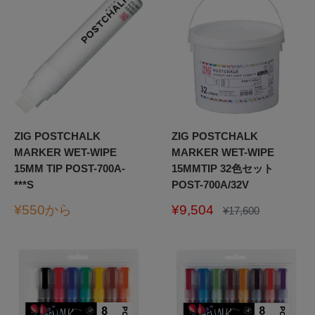
ZIG POSTCHALK
ZIG POSTCHALK
MARKER WET-WIPE
MARKER WET-WIPE
15MM TIP POST-700A-
15MMTIP 32色セット
***S
POST-700A/32V
販
販
¥550から
¥9,504
通
¥17,600
常
売
売
価
価
価
格
格
格