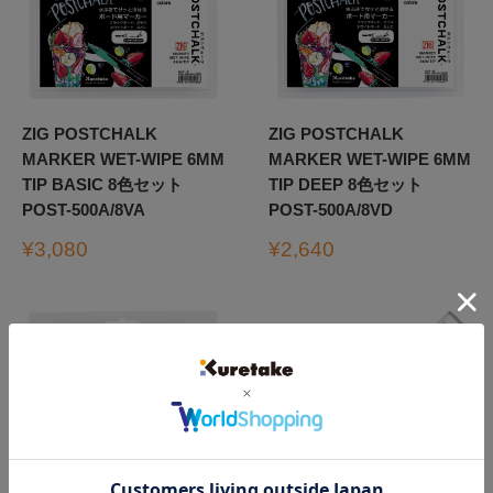
ZIG POSTCHALK
ZIG POSTCHALK
MARKER WET-WIPE 6MM
MARKER WET-WIPE 6MM
TIP BASIC 8色セット
TIP DEEP 8色セット
POST-500A/8VA
POST-500A/8VD
販
販
¥3,080
¥2,640
売
売
価
価
格
格