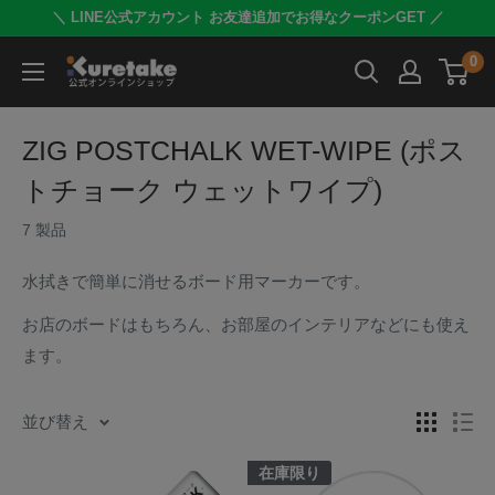
コ
＼ LINE公式アカウント お友達追加でお得なクーポンGET ／
ン
0
呉
テ
竹
ン
公
ツ
ZIG POSTCHALK WET-WIPE (ポス
式
に
トチョーク ウェットワイプ)
オ
ス
ン
キ
7 製品
ラ
ッ
水拭きで簡単に消せるボード用マーカーです。
イ
プ
ン
す
お店のボードはもちろん、お部屋のインテリアなどにも使え
シ
る
ます。
ョ
ッ
並び替え
プ
在庫限り