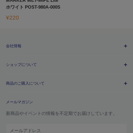
MARKER WET-WIPE Lite
ホワイト POST-980A-000S
販
¥220
売
価
格
会社情報
Kuretakeブランドについて
ショップについて
歴史
プライバシーポリシー
商品のご購入について
利用規約
特定商取引法に基づく規約
ご注文ガイド
メールマガジン
よくあるご質問
お支払い方法について
新商品やイベントの情報を不定期でお届けしています。
配送について
メールアドレス
納品書(領収書)について