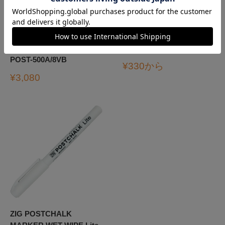
ZIG POSTCHALK
ZIG POSTCHALK
MARKER WET-WIPE 6MM
MARKER WET-WIPE 6MM
TIP NEON 8色セット
TIP POST-500A-***S
POST-500A/8VB
販
¥330から
売
販
¥3,080
価
売
格
価
格
ZIG POSTCHALK