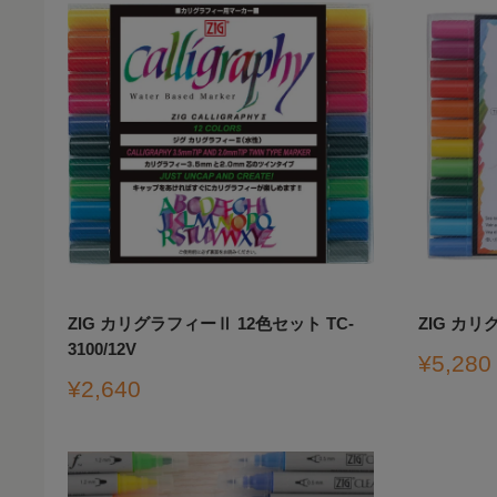
ZIG カリグラフィーⅡ 12色セット TC-
ZIG カリグ
3100/12V
販
¥5,280
売
販
¥2,640
価
売
格
価
格