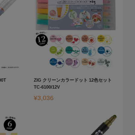
0T
ZIG クリーンカラードット 12色セット
TC-6100/12V
販
¥3,036
売
価
格