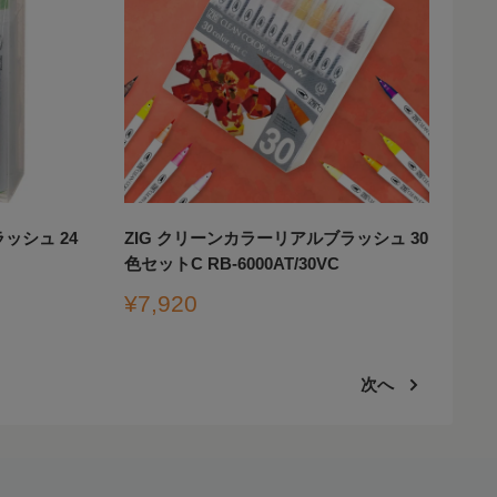
ッシュ 24
ZIG クリーンカラーリアルブラッシュ 30
色セットC RB-6000AT/30VC
販
¥7,920
売
価
格
次へ