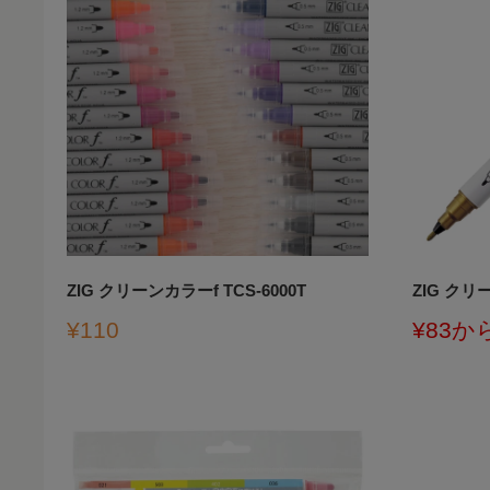
ZIG クリーンカラーf TCS-6000T
ZIG ク
販
販
¥110
¥83か
売
売
価
価
格
格