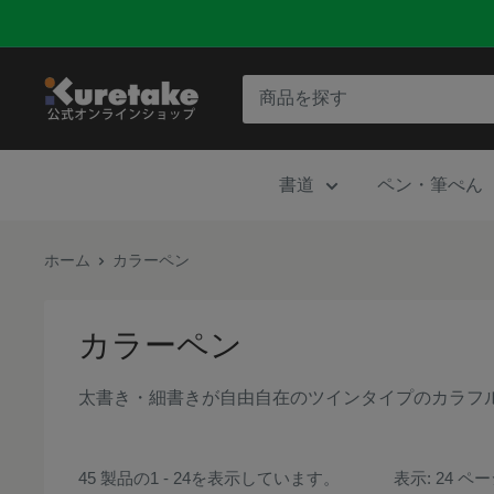
コ
ン
テ
呉
ン
竹
ツ
公
に
書道
ペン・筆ぺん
式
ス
オ
キ
ン
ホーム
カラーペン
ッ
ラ
プ
イ
す
カラーペン
ン
る
シ
太書き・細書きが自由自在のツインタイプのカラフ
ョ
ッ
プ
45 製品の1 - 24を表示しています。
表示: 24 