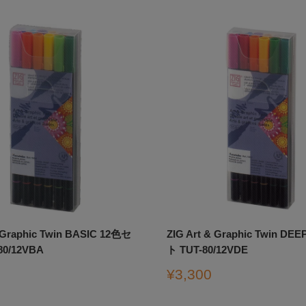
& Graphic Twin BASIC 12色セ
ZIG Art & Graphic Twin D
80/12VBA
ト TUT-80/12VDE
販
¥3,300
売
価