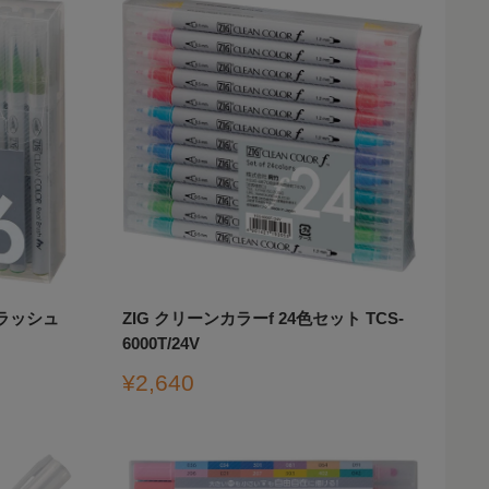
ブラッシュ
ZIG クリーンカラーf 24色セット TCS-
6000T/24V
販
¥2,640
売
価
格