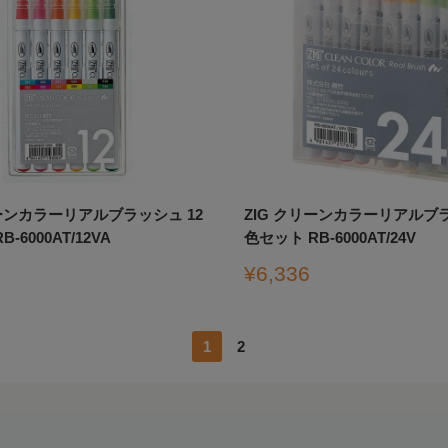
リーンカラーリアルブラッシュ 12
ZIG クリーンカラーリアルブラ
-6000AT/12VA
色セット RB-6000AT/24V
販
¥6,336
売
価
格
1
2