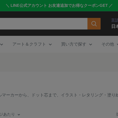
＼ LINE公式アカウント お友達追加でお得なクーポンGET ／
言
日
アート＆クラフト
買い方で探す
その他
ルマーカーから、ドット芯まで、イラスト・レタリング・塗り
ページあたり