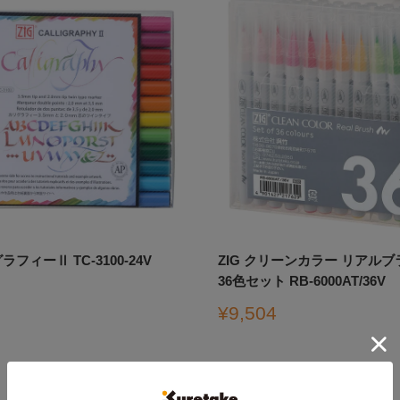
ラフィーⅡ TC-3100-24V
ZIG クリーンカラー リアル
36色セット RB-6000AT/36V
販
¥9,504
売
価
格