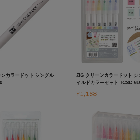
リーンカラードット シングル
ZIG クリーンカラードット シ
0
イルドカラーセット TCSD-610
販
¥1,188
売
価
格