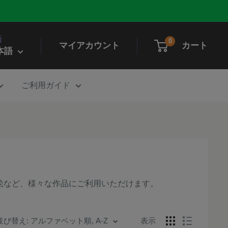
語
0
マイアカウント
カート
本語
ご利用ガイド
絵など、様々な作品にご利用いただけます。
並び替え: アルファベット順, A-Z
表示