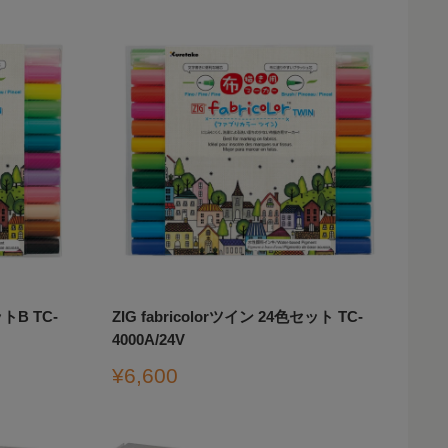
格
ットB TC-
ZIG fabricolorツイン 24色セット TC-
4000A/24V
販
¥6,600
売
価
格