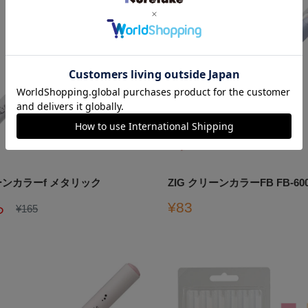
リーンカラーf メタリック
ZIG クリーンカラーFB FB-600
販
ら
¥83
通
¥165
常
売
価
価
格
格