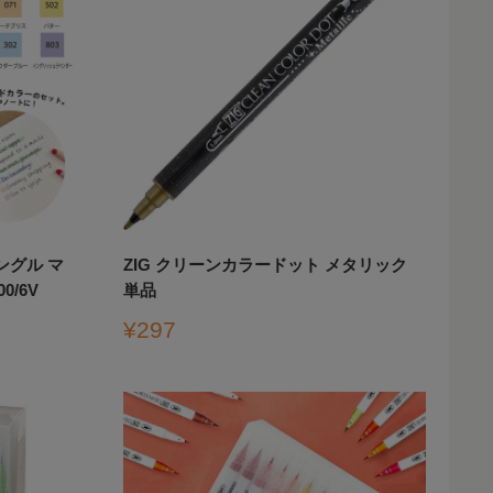
ングル マ
ZIG クリーンカラードット メタリック
0/6V
単品
販
¥297
売
価
格