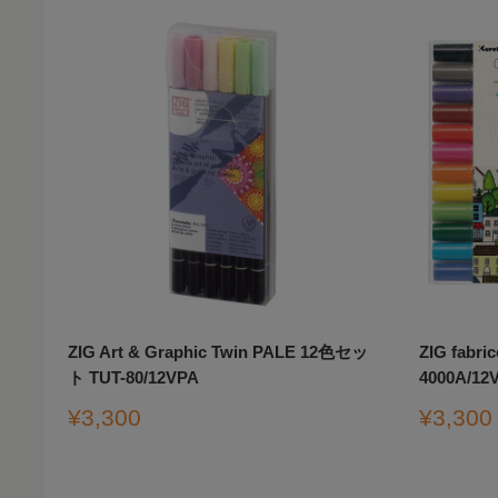
格
ZIG Art & Graphic Twin PALE 12色セッ
ZIG fabr
ト TUT-80/12VPA
4000A/12
販
販
¥3,300
¥3,300
売
売
価
価
格
格