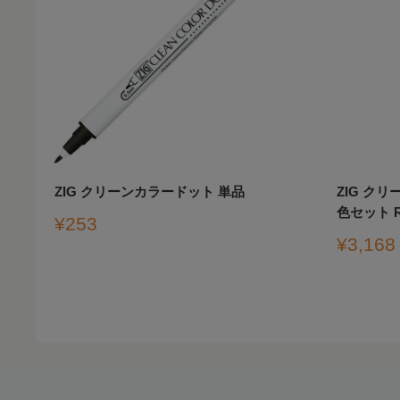
ZIG クリーンカラードット 単品
ZIG ク
色セット RB
販
¥253
売
販
¥3,168
価
売
格
価
格