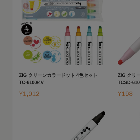
ZIG クリーンカラードット 4色セット
ZIG ク
TC-6100/4V
TCSD-610
販
販
¥1,012
¥198
売
売
価
価
格
格