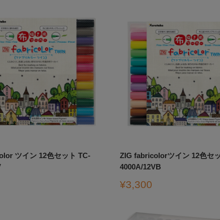
格
icolor ツイン 12色セット TC-
ZIG fabricolorツイン 12色セ
V
4000A/12VB
販
¥3,300
売
価
格