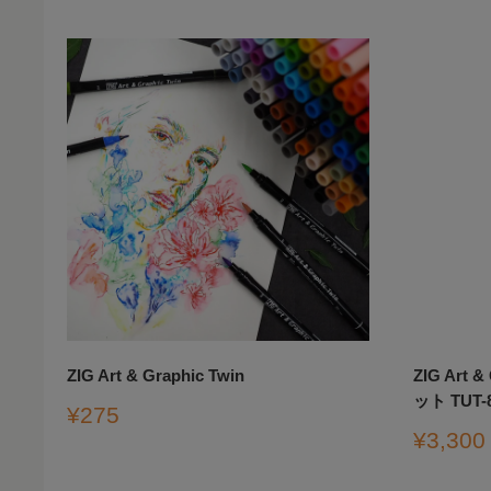
ZIG Art & Graphic Twin
ZIG Art 
ット TUT-
販
¥275
売
販
¥3,300
価
売
格
価