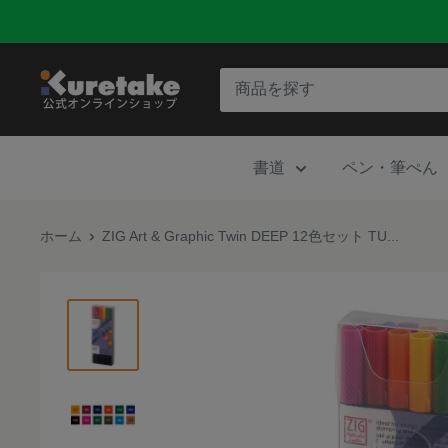
コ
ン
テ
呉
ン
竹
ツ
公
に
書道
ペン・筆ぺん
式
ス
オ
キ
ン
ホーム
ZIG Art & Graphic Twin DEEP 12色セット TU...
ッ
ラ
プ
イ
す
ン
る
シ
ョ
ッ
プ