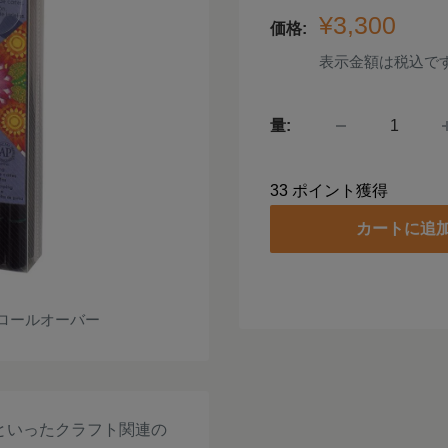
販
¥3,300
価格:
売
表示金額は税込で
価
格
量:
33
ポイント獲得
カートに追
ロールオーバー
といったクラフト関連の