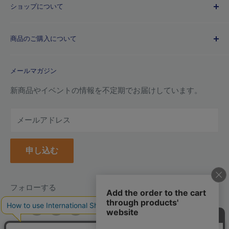
ショップについて
歴史
プライバシーポリシー
商品のご購入について
利用規約
特定商取引法に基づく規約
ご注文ガイド
メールマガジン
よくあるご質問
お支払い方法について
新商品やイベントの情報を不定期でお届けしています。
配送について
メールアドレス
納品書(領収書)について
万年毛筆の名入れについて
申し込む
クーポンについて
ポイントについて
返品について
フォローする
返品・交換フォーム
お問い合わせ