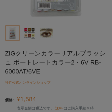
ZIGクリーンカラーリアルブラッシ
ュ ポートレートカラー2・6V RB-
6000AT/6VE
呉竹公式オンラインショップ
販
¥1,584
価格:
売
表示金額は税込です。
送料
はご購入手続き時
価