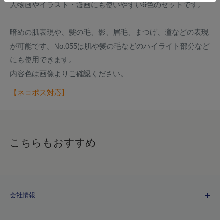
人物画やイラスト・漫画にも使いやすい6色のセットです。
暗めの肌表現や、髪の毛、影、眉毛、まつげ、瞳などの表現
が可能です。No.055は肌や髪の毛などのハイライト部分など
にも使用できます。
内容色は画像よりご確認ください。
【ネコポス対応】
こちらもおすすめ
会社情報
Kuretakeブランドについて