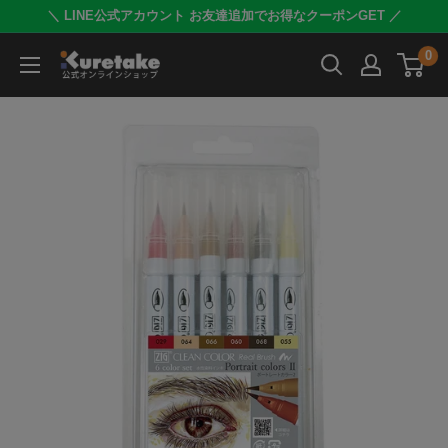
コ
＼ LINE公式アカウント お友達追加でお得なクーポンGET ／
ン
0
呉
テ
竹
ン
公
ツ
式
に
オ
ス
ン
キ
ラ
ッ
イ
プ
ン
す
シ
る
ョ
ッ
プ