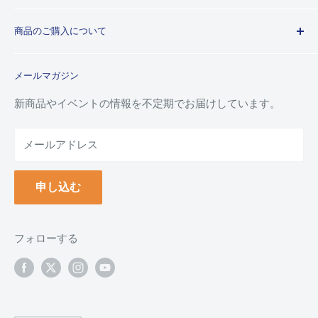
プライバシーポリシー
商品のご購入について
利用規約
特定商取引法に基づく規約
ご注文ガイド
メールマガジン
よくあるご質問
お支払い方法について
新商品やイベントの情報を不定期でお届けしています。
配送について
メールアドレス
納品書(領収書)について
万年毛筆の名入れについて
申し込む
クーポンについて
ポイントについて
返品について
フォローする
返品・交換フォーム
お問い合わせ