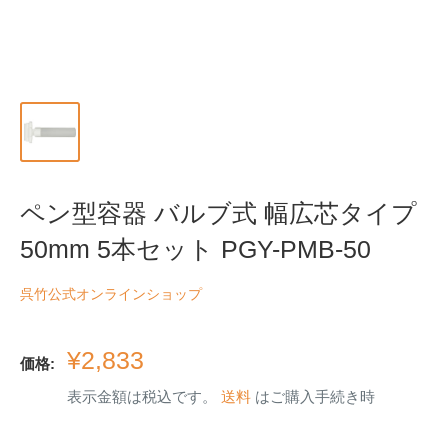
ペン型容器 バルブ式 幅広芯タイプ
50mm 5本セット PGY-PMB-50
呉竹公式オンラインショップ
販
¥2,833
価格:
売
表示金額は税込です。
送料
はご購入手続き時
価
格