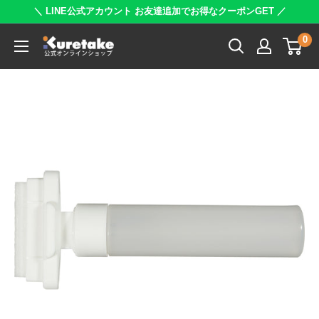
コ
＼ LINE公式アカウント お友達追加でお得なクーポンGET ／
ン
0
呉
テ
竹
ン
公
ツ
式
に
オ
ス
ン
キ
ラ
ッ
イ
プ
ン
す
シ
る
ョ
ッ
プ