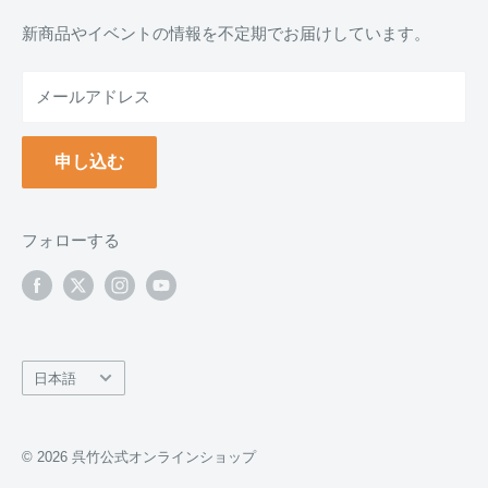
お支払い方法について
新商品やイベントの情報を不定期でお届けしています。
配送について
メールアドレス
納品書(領収書)について
万年毛筆の名入れについて
申し込む
クーポンについて
ポイントについて
返品について
フォローする
返品・交換フォーム
お問い合わせ
言
日本語
語
© 2026 呉竹公式オンラインショップ