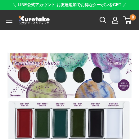
コ
＼ LINE公式アカウント お友達追加でお得なクーポンをGET ／
ン
0
呉
テ
竹
ン
公
ツ
式
に
オ
ス
ン
キ
ラ
ッ
イ
プ
ン
す
シ
る
ョ
ッ
プ