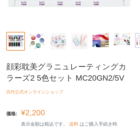
顔彩耽美グラニュレーティングカ
ラーズ2 5色セット MC20GN2/5V
呉竹公式オンラインショップ
販
¥2,200
価格:
売
表示金額は税込です。
送料
はご購入手続き時
価
格