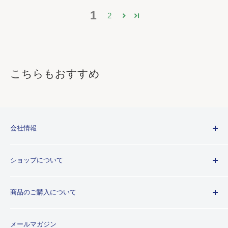
1
2
こちらもおすすめ
会社情報
Kuretakeブランドについて
ショップについて
歴史
プライバシーポリシー
商品のご購入について
利用規約
特定商取引法に基づく規約
ご注文ガイド
メールマガジン
よくあるご質問