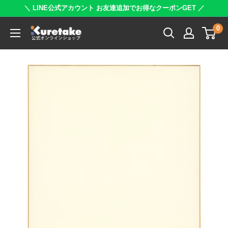
コ
＼ LINE公式アカウント お友達追加でお得なクーポンGET ／
ン
0
呉
テ
竹
ン
公
ツ
式
に
オ
ス
ン
キ
ラ
ッ
イ
プ
ン
す
シ
る
ョ
ッ
プ