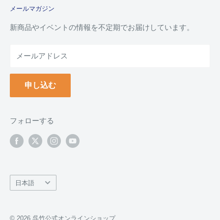
メールマガジン
よくあるご質問
お支払い方法について
新商品やイベントの情報を不定期でお届けしています。
配送について
メールアドレス
納品書(領収書)について
万年毛筆の名入れについて
申し込む
クーポンについて
ポイントについて
返品について
フォローする
返品・交換フォーム
お問い合わせ
言
日本語
語
© 2026 呉竹公式オンラインショップ