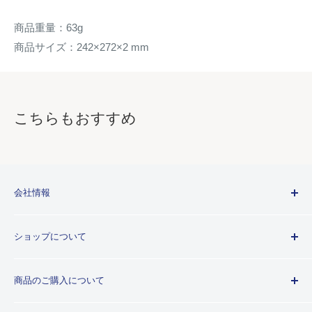
商品重量：63g
商品サイズ：242×272×2 mm
こちらもおすすめ
会社情報
Kuretakeブランドについて
ショップについて
歴史
プライバシーポリシー
商品のご購入について
利用規約
特定商取引法に基づく規約
ご注文ガイド