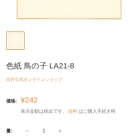
色紙 鳥の子 LA21-8
呉竹公式オンラインショップ
販
¥242
価格:
売
表示金額は税込です。
送料
はご購入手続き時
価
格
量: