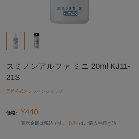
スミノンアルファ ミニ 20ml KJ11-
21S
呉竹公式オンラインショップ
販
¥440
価格:
売
表示金額は税込です。
送料
はご購入手続き時
価
格