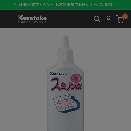
コ
＼ LINE公式アカウント お友達追加でお得なクーポンGET ／
ン
0
呉
テ
竹
ン
公
ツ
式
に
オ
ス
ン
キ
ラ
ッ
イ
プ
ン
す
シ
る
ョ
ッ
プ