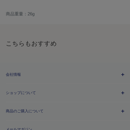
商品重量：26g
こちらもおすすめ
会社情報
Kuretakeブランドについて
ショップについて
歴史
プライバシーポリシー
商品のご購入について
利用規約
特定商取引法に基づく規約
ご注文ガイド
メールマガジン