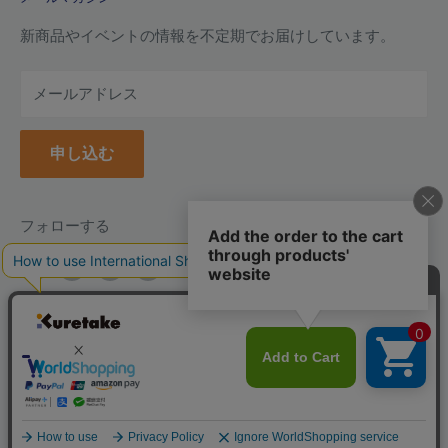
よくあるご質問
お支払い方法について
新商品やイベントの情報を不定期でお届けしています。
配送について
メールアドレス
納品書(領収書)について
万年毛筆の名入れについて
申し込む
クーポンについて
ポイントについて
返品について
フォローする
返品・交換フォーム
お問い合わせ
言
日本語
語
© 2026 呉竹公式オンラインショップ