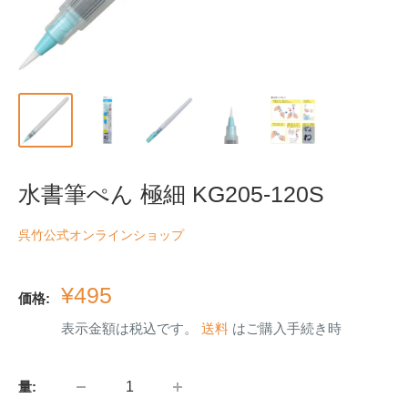
水書筆ぺん 極細 KG205-120S
呉竹公式オンラインショップ
販
¥495
価格:
売
表示金額は税込です。
送料
はご購入手続き時
価
格
量: