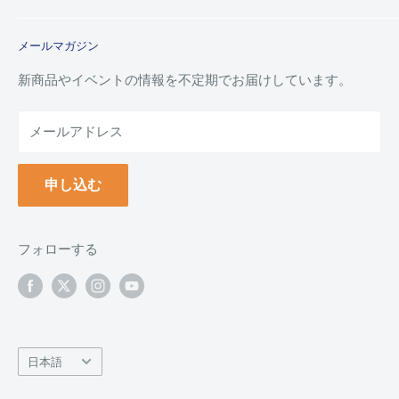
特定商取引法に基づく規約
ご注文ガイド
メールマガジン
よくあるご質問
お支払い方法について
新商品やイベントの情報を不定期でお届けしています。
配送について
メールアドレス
納品書(領収書)について
万年毛筆の名入れについて
申し込む
クーポンについて
ポイントについて
返品について
フォローする
返品・交換フォーム
お問い合わせ
言
日本語
語