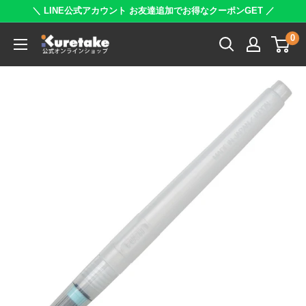
コ
＼ LINE公式アカウント お友達追加でお得なクーポンGET ／
ン
0
呉
テ
竹
ン
公
ツ
式
に
オ
ス
ン
キ
ラ
ッ
イ
プ
ン
す
シ
る
ョ
ッ
プ