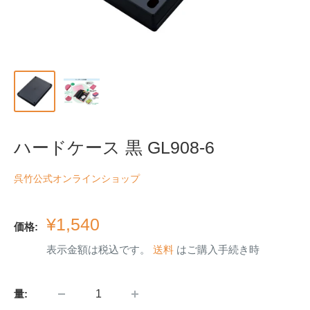
ハードケース 黒 GL908-6
呉竹公式オンラインショップ
販
¥1,540
価格:
売
表示金額は税込です。
送料
はご購入手続き時
価
格
量: