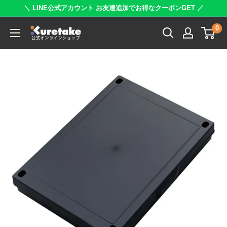
コ
＼ LINE公式アカウント お友達追加でお得なクーポンGET ／
ン
0
呉
テ
竹
ン
公
ツ
式
に
オ
ス
ン
キ
ラ
ッ
イ
プ
ン
す
シ
る
ョ
ッ
プ