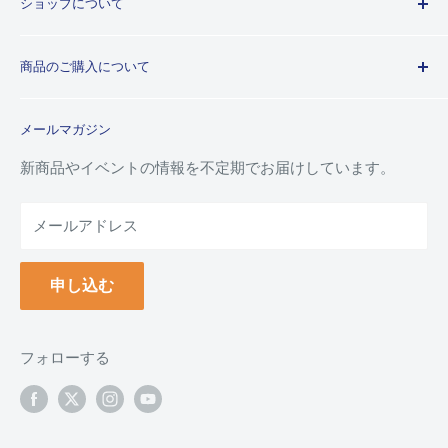
ショップについて
歴史
プライバシーポリシー
商品のご購入について
利用規約
特定商取引法に基づく規約
ご注文ガイド
メールマガジン
よくあるご質問
お支払い方法について
新商品やイベントの情報を不定期でお届けしています。
配送について
メールアドレス
納品書(領収書)について
万年毛筆の名入れについて
申し込む
クーポンについて
ポイントについて
返品について
フォローする
返品・交換フォーム
お問い合わせ