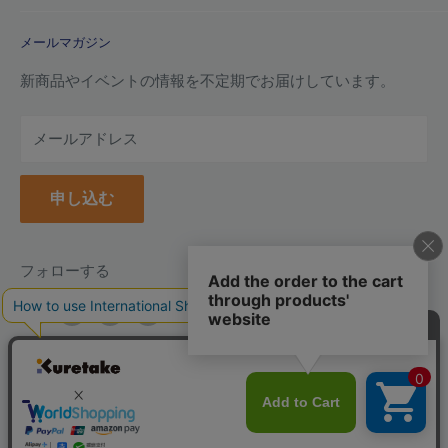
特定商取引法に基づく規約
ご注文ガイド
メールマガジン
よくあるご質問
お支払い方法について
新商品やイベントの情報を不定期でお届けしています。
配送について
メールアドレス
納品書(領収書)について
万年毛筆の名入れについて
申し込む
クーポンについて
ポイントについて
返品について
フォローする
返品・交換フォーム
お問い合わせ
言
日本語
語