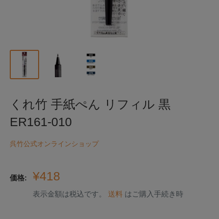
くれ竹 手紙ぺん リフィル 黒
ER161-010
呉竹公式オンラインショップ
販
¥418
価格:
売
表示金額は税込です。
送料
はご購入手続き時
価
格