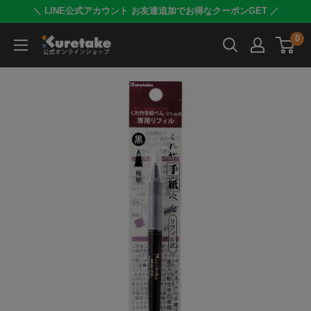
コ
＼ LINE公式アカウント お友達追加でお得なクーポンGET ／
ン
0
呉
テ
竹
ン
公
ツ
式
に
オ
ス
ン
キ
ラ
ッ
イ
プ
ン
す
シ
る
ョ
ッ
プ