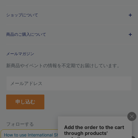
Kuretakeブランドについて
ショップについて
歴史
プライバシーポリシー
商品のご購入について
利用規約
特定商取引法に基づく規約
ご注文ガイド
メールマガジン
よくあるご質問
お支払い方法について
新商品やイベントの情報を不定期でお届けしています。
配送について
メールアドレス
納品書(領収書)について
万年毛筆の名入れについて
申し込む
クーポンについて
ポイントについて
返品について
フォローする
返品・交換フォーム