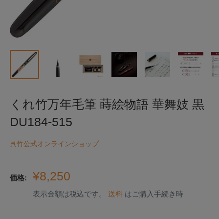
くれ竹万年毛筆 蒔絵物語 華舞妓 黒
DU184-515
呉竹公式オンラインショップ
販
¥8,250
価格:
売
表示金額は税込です。
送料
はご購入手続き時
価
格