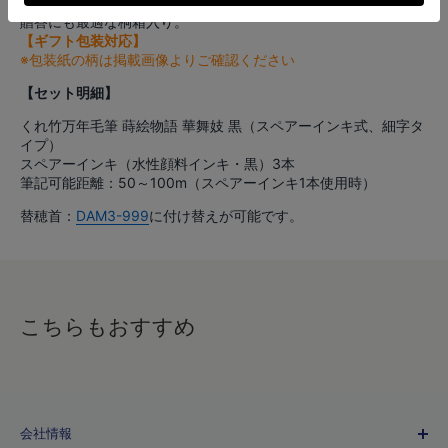
贈答にも最適な桐箱入り。
【ギフト包装対応】
※包装紙の柄は掲載画像よりご確認ください
【セット明細】
くれ竹万年毛筆 蒔絵物語 華舞妓 黒（
スペアーインキ式、
細字タ
イプ
）
スペアーインキ（水性顔料インキ・黒）3本
筆記可能距離：50～100m（スペアーインキ1本使用時）
替穂首：
DAM3-999
に付け替えが可能です。
こちらもおすすめ
会社情報