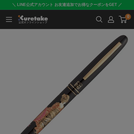
コ
＼ LINE公式アカウント お友達追加でお得なクーポンをGET ／
ン
0
呉
テ
竹
ン
公
ツ
式
に
オ
ス
ン
キ
ラ
ッ
イ
プ
ン
す
シ
る
ョ
ッ
プ