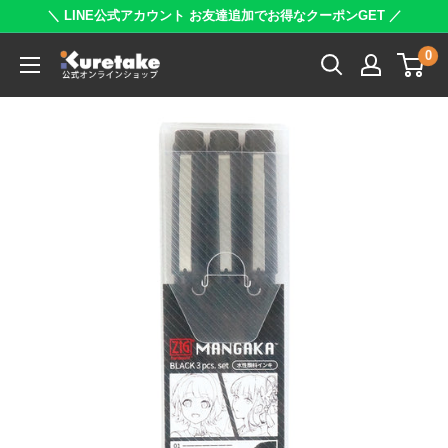
コ
＼ LINE公式アカウント お友達追加でお得なクーポンGET ／
ン
0
呉
テ
竹
ン
公
ツ
式
に
オ
ス
ン
キ
ラ
ッ
イ
プ
ン
す
シ
る
ョ
ッ
プ