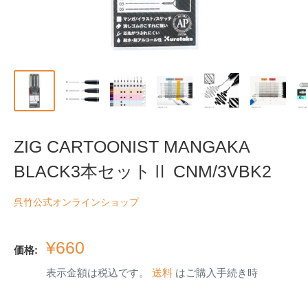
ZIG CARTOONIST MANGAKA
BLACK3本セットⅡ CNM/3VBK2
呉竹公式オンラインショップ
販
¥660
価格:
売
表示金額は税込です。
送料
はご購入手続き時
価
格