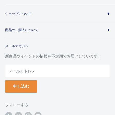
Kuretakeブランドについて
ショップについて
歴史
プライバシーポリシー
商品のご購入について
利用規約
特定商取引法に基づく規約
ご注文ガイド
メールマガジン
よくあるご質問
お支払い方法について
新商品やイベントの情報を不定期でお届けしています。
配送について
メールアドレス
納品書(領収書)について
万年毛筆の名入れについて
申し込む
クーポンについて
ポイントについて
返品について
フォローする
返品・交換フォーム