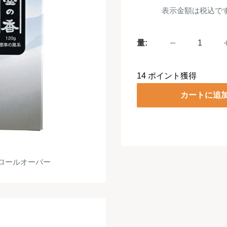
売
表示金額は税込で
価
格
量:
14
ポイント獲得
カートに追
ロールオーバー