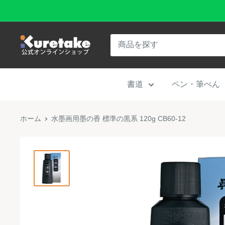
コ
ン
テ
呉
ン
竹
ツ
公
に
書道
ペン・筆ぺん
式
ス
オ
キ
ン
ホーム
水墨画用墨の香 標準の黒系 120g CB60-12
ッ
ラ
プ
イ
す
ン
る
シ
ョ
ッ
プ