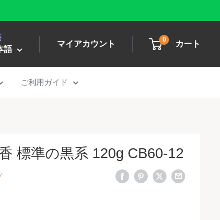
語
0
マイアカウント
カート
本語
ご利用ガイド
標準の黒系 120g CB60-12
プ