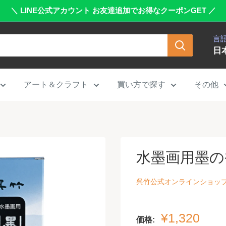
＼ LINE公式アカウント お友達追加でお得なクーポンGET ／
言
日
アート＆クラフト
買い方で探す
その他
水墨画用墨の香 
呉竹公式オンラインショッ
販
¥1,320
価格: