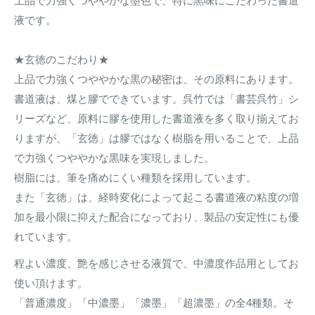
上品で力強くつややかな墨色で、特に黒味にこだわった書道
液です。
★玄徳のこだわり★
上品で力強くつややかな黒の秘密は、その原料にあります。
書道液は、煤と膠でできています。呉竹では「書芸呉竹」シ
リーズなど、原料に膠を使用した書道液を多く取り揃えてお
りますが、「玄徳」は膠ではなく樹脂を用いることで、上品
で力強くつややかな黒味を実現しました。
樹脂には、筆を痛めにくい種類を採用しています。
また「玄徳」は、経時変化によって起こる書道液の粘度の増
加を最小限に抑えた配合になっており、製品の安定性にも優
れています。
程よい濃度、艶を感じさせる液質で、中濃度作品用としてお
使い頂けます。
「普通濃度」「中濃墨」「濃墨」「超濃墨」の全4種類。そ