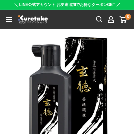
コ
＼ LINE公式アカウント お友達追加でお得なクーポンGET ／
ン
0
呉
テ
竹
ン
公
ツ
式
に
オ
ス
ン
キ
ラ
ッ
イ
プ
ン
す
シ
る
ョ
ッ
プ