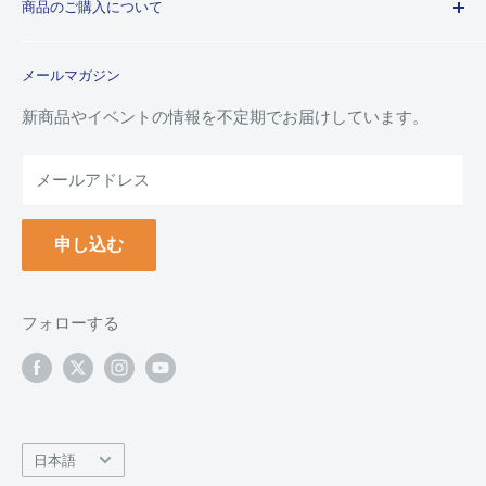
商品のご購入について
利用規約
特定商取引法に基づく規約
ご注文ガイド
メールマガジン
よくあるご質問
お支払い方法について
新商品やイベントの情報を不定期でお届けしています。
配送について
メールアドレス
納品書(領収書)について
万年毛筆の名入れについて
申し込む
クーポンについて
ポイントについて
返品について
フォローする
返品・交換フォーム
お問い合わせ
言
日本語
語