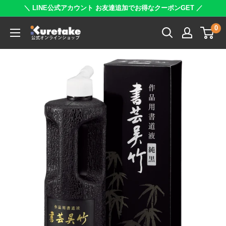
コ
＼ LINE公式アカウント お友達追加でお得なクーポンGET ／
ン
0
呉
テ
竹
ン
公
ツ
式
に
オ
ス
ン
キ
ラ
ッ
イ
プ
ン
す
シ
る
ョ
ッ
プ