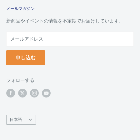
特定商取引法に基づく規約
ご注文ガイド
メールマガジン
よくあるご質問
お支払い方法について
新商品やイベントの情報を不定期でお届けしています。
配送について
メールアドレス
納品書(領収書)について
万年毛筆の名入れについて
申し込む
クーポンについて
ポイントについて
返品について
フォローする
返品・交換フォーム
お問い合わせ
言
日本語
語