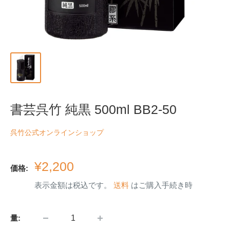
書芸呉竹 純黒 500ml BB2-50
呉竹公式オンラインショップ
販
¥2,200
価格:
売
表示金額は税込です。
送料
はご購入手続き時
価
格
量: