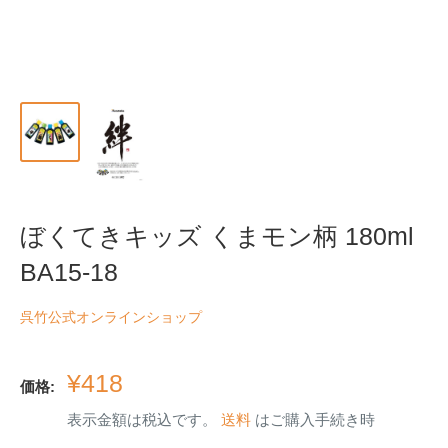
ぼくてきキッズ くまモン柄 180ml
BA15-18
呉竹公式オンラインショップ
販
¥418
価格:
売
表示金額は税込です。
送料
はご購入手続き時
価