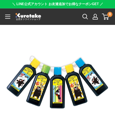
コ
＼ LINE公式アカウント お友達追加でお得なクーポンGET ／
ン
0
呉
テ
竹
ン
公
ツ
式
に
オ
ス
ン
キ
ラ
ッ
イ
プ
ン
す
シ
る
ョ
ッ
プ