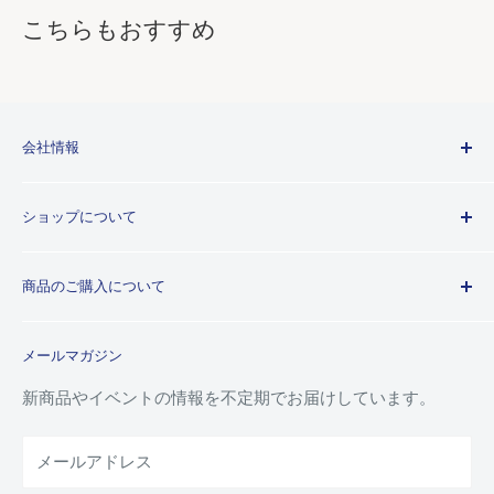
こちらもおすすめ
会社情報
Kuretakeブランドについて
ショップについて
歴史
プライバシーポリシー
商品のご購入について
利用規約
特定商取引法に基づく規約
ご注文ガイド
メールマガジン
よくあるご質問
お支払い方法について
新商品やイベントの情報を不定期でお届けしています。
配送について
メールアドレス
納品書(領収書)について