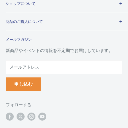
ショップについて
歴史
プライバシーポリシー
商品のご購入について
利用規約
特定商取引法に基づく規約
ご注文ガイド
メールマガジン
よくあるご質問
お支払い方法について
新商品やイベントの情報を不定期でお届けしています。
配送について
メールアドレス
納品書(領収書)について
万年毛筆の名入れについて
申し込む
クーポンについて
ポイントについて
返品について
フォローする
返品・交換フォーム
お問い合わせ