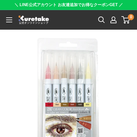
コ
＼ LINE公式アカウント お友達追加でお得なクーポンGET ／
ン
0
呉
テ
竹
ン
公
ツ
式
に
オ
ス
ン
キ
ラ
ッ
イ
プ
ン
す
シ
る
ョ
ッ
プ