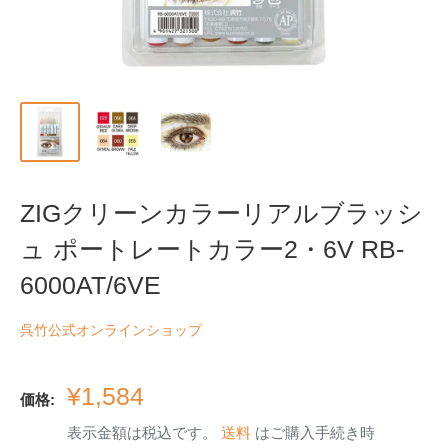
ZIGクリーンカラーリアルブラッシ
ュ ポートレートカラー2・6V RB-
6000AT/6VE
呉竹公式オンラインショップ
販
¥1,584
価格:
売
表示金額は税込です。
送料
はご購入手続き時
価