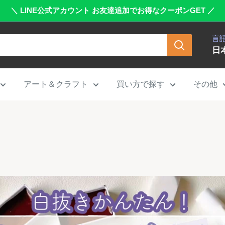
＼ LINE公式アカウント お友達追加でお得なクーポンGET ／
言
日
アート＆クラフト
買い方で探す
その他