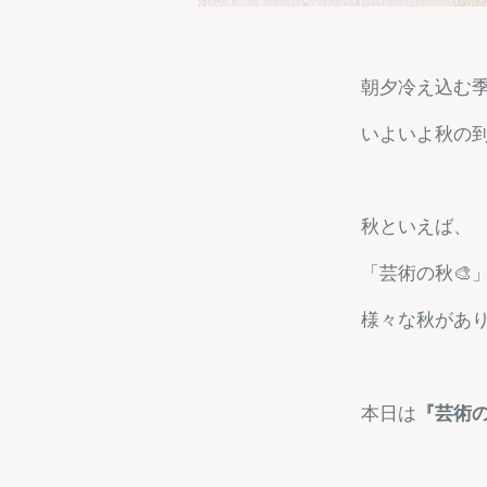
朝夕冷え込む季
いよいよ秋の到
秋といえば、
「芸術の秋🎨
様々な秋があ
本日は
『芸術