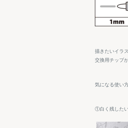
描きたいイラ
交換用チップ
気になる使い方
①白く残した