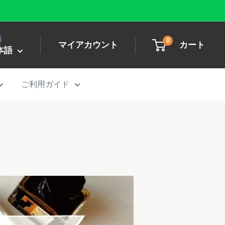
語
0
マイアカウント
カート
本語
ご利用ガイド