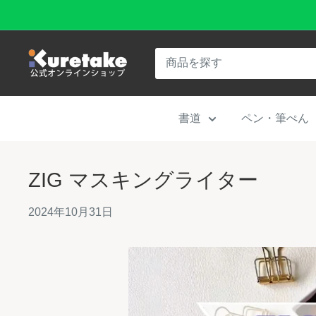
コ
ン
テ
呉
ン
竹
ツ
公
に
書道
ペン・筆ぺん
式
ス
オ
キ
ン
ッ
ZIG マスキングライター
ラ
プ
イ
2024年10月31日
す
ン
る
シ
ョ
ッ
プ