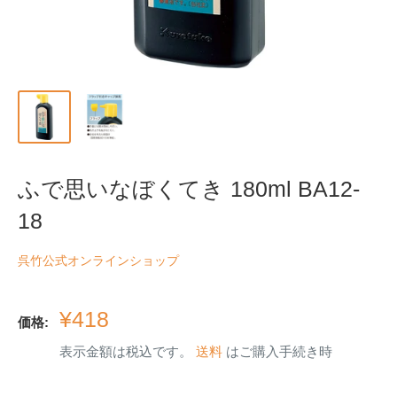
ふで思いなぼくてき 180ml BA12-
18
呉竹公式オンラインショップ
販
¥418
価格:
売
表示金額は税込です。
送料
はご購入手続き時
価
格