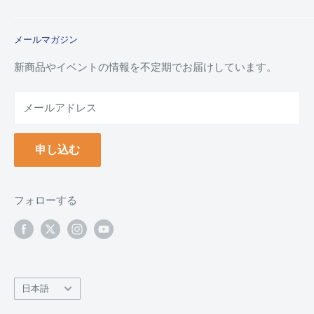
利用規約
特定商取引法に基づく規約
ご注文ガイド
メールマガジン
よくあるご質問
お支払い方法について
新商品やイベントの情報を不定期でお届けしています。
配送について
メールアドレス
納品書(領収書)について
万年毛筆の名入れについて
申し込む
クーポンについて
ポイントについて
返品について
フォローする
返品・交換フォーム
お問い合わせ
言
日本語
語