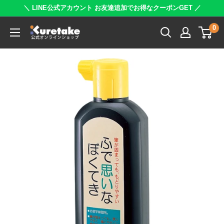
コ
＼ LINE公式アカウント お友達追加でお得なクーポンGET ／
ン
0
呉
テ
竹
ン
公
ツ
式
に
オ
ス
ン
キ
ラ
ッ
イ
プ
ン
す
シ
る
ョ
ッ
プ