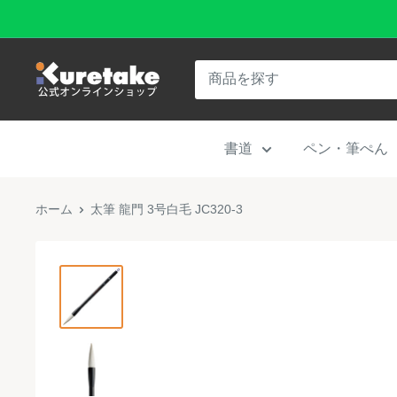
コ
ン
テ
呉
ン
竹
ツ
公
に
書道
ペン・筆ぺん
式
ス
オ
キ
ン
ホーム
太筆 龍門 3号白毛 JC320-3
ッ
ラ
プ
イ
す
ン
る
シ
ョ
ッ
プ