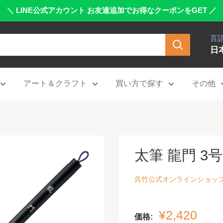
＼ LINE公式アカウント お友達追加でお得なクーポンをGET ／
言
日
アート＆クラフト
買い方で探す
その他
太筆 龍門 3号白
呉竹公式オンラインショッ
販
¥2,420
価格: