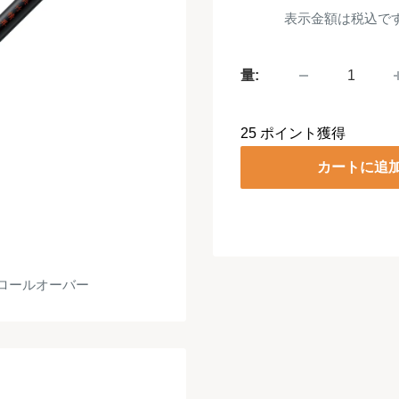
売
表示金額は税込で
価
格
量:
25
ポイント獲得
カートに追
ロールオーバー