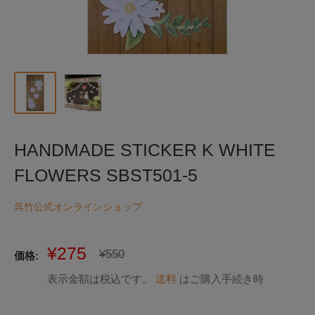
HANDMADE STICKER K WHITE
FLOWERS SBST501-5
呉竹公式オンラインショップ
販
¥275
通
¥550
価格:
常
売
価
表示金額は税込です。
送料
はご購入手続き時
価
格
格