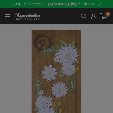
コ
＼ LINE公式アカウント お友達追加でお得なクーポンGET ／
ン
0
呉
テ
竹
ン
公
ツ
式
に
オ
ス
ン
キ
ラ
ッ
イ
プ
ン
す
シ
る
ョ
ッ
プ