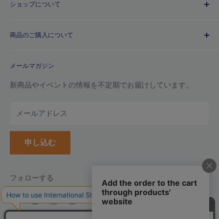
ショップについて
歴史
プライバシーポリシー
商品のご購入について
利用規約
特定商取引法に基づく規約
ご注文ガイド
メールマガジン
よくあるご質問
お支払い方法について
新商品やイベントの情報を不定期でお届けしています。
配送について
メールアドレス
納品書(領収書)について
万年毛筆の名入れについて
申し込む
クーポンについて
ポイントについて
返品について
フォローする
返品・交換フォーム
お問い合わせ