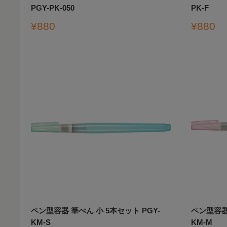
PGY-PK-050
PK-F
販
販
¥880
¥880
売
売
価
価
格
格
ペン型容器 筆ぺん 小 5本セット PGY-
ペン型容器 
KM-S
KM-M