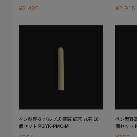
販
販
¥2,420
¥2,915
売
売
価
価
格
格
ペン型容器 バルブ式 替芯 細芯 丸芯 10
ペン型容器 
個セット PGYK-PMC-M
個セット P
販
販