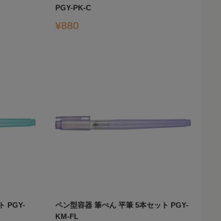
PGY-PK-C
販
¥880
売
価
格
 PGY-
ペン型容器 筆ぺん 平筆 5本セット PGY-
KM-FL