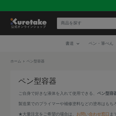
コ
ン
テ
呉
ン
竹
ツ
公
に
書道
ペン・筆ぺん
式
ス
オ
キ
ン
ホーム
ペン型容器
ッ
ラ
プ
イ
す
ペン型容器
ン
る
シ
ご自身で好きな液体を入れて使用できる、
ペン型容
ョ
製造業でのプライマーや補修塗料などの塗布はもち
ッ
プ
★大量注文をご希望の場合は、
お問い合わせ窓口
ま