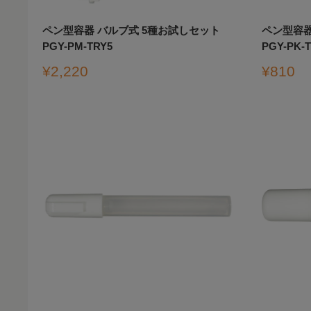
ペン型容器 バルブ式 5種お試しセット
ペン型容器
PGY-PM-TRY5
PGY-PK-
販
販
¥2,220
¥810
売
売
価
価
格
格