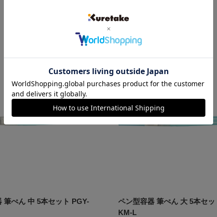
ト PGY-PK-B
販
¥880
売
価
格
筆ぺん 中 5本セット PGY-
ペン型容器 筆ぺん 大 5本セット
KM-L