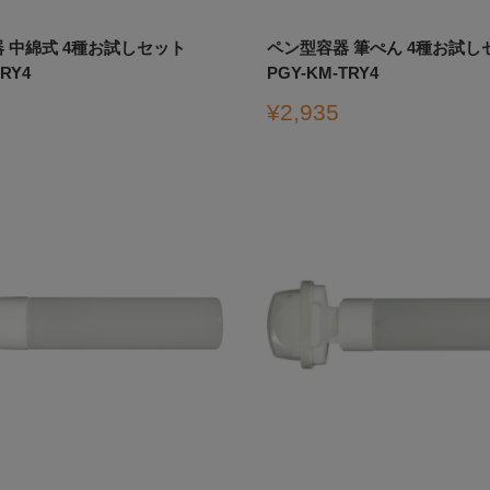
 中綿式 4種お試しセット
ペン型容器 筆ぺん 4種お試し
TRY4
PGY-KM-TRY4
販
¥2,935
売
価
格