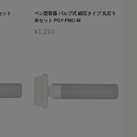
セット
ペン型容器 バルブ式 細芯タイプ 丸芯 5
本セット PGY-PMC-M
販
¥1,210
売
価
格