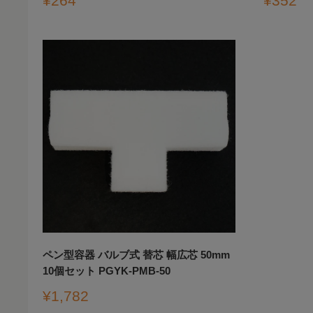
¥264
¥352
売
売
価
価
格
格
ペン型容器 バルブ式 替芯 幅広芯 50mm
10個セット PGYK-PMB-50
販
¥1,782
売