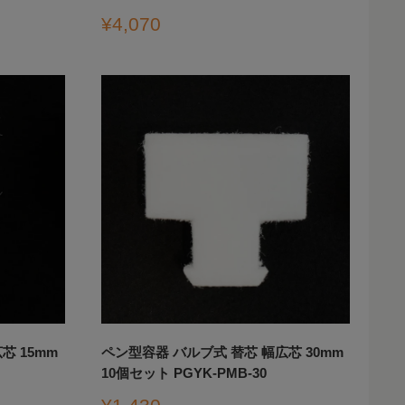
販
¥4,070
売
価
格
芯 15mm
ペン型容器 バルブ式 替芯 幅広芯 30mm
10個セット PGYK-PMB-30
販