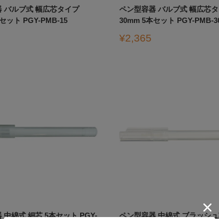
 バルブ式 幅広芯タイプ
ペン型容器 バルブ式 幅広芯
セット PGY-PMB-15
30mm 5本セット PGY-PMB-3
販
¥2,365
売
価
格
中綿式 細芯 5本セット PGY-
ペン型容器 中綿式 ブラッシュ