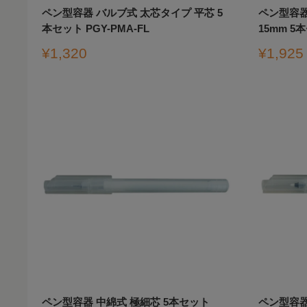
ペン型容器 バルブ式 太芯タイプ 平芯 5
ペン型容器
本セット PGY-PMA-FL
15mm 5本
販
販
¥1,320
¥1,925
売
売
価
価
格
格
ペン型容器 中綿式 極細芯 5本セット
ペン型容器 