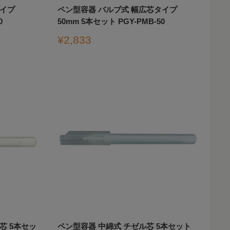
タイプ
ペン型容器 バルブ式 幅広芯タイプ
0
50mm 5本セット PGY-PMB-50
販
¥2,833
売
価
格
芯 5本セッ
ペン型容器 中綿式 チゼル芯 5本セット