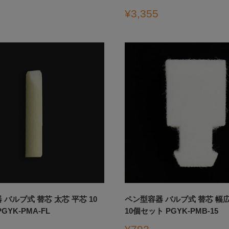
販
¥3,355
売
価
格
バルブ式 替芯 太芯 平芯 10
ペン型容器 バルブ式 替芯 幅広
GYK-PMA-FL
10個セット PGYK-PMB-15
販