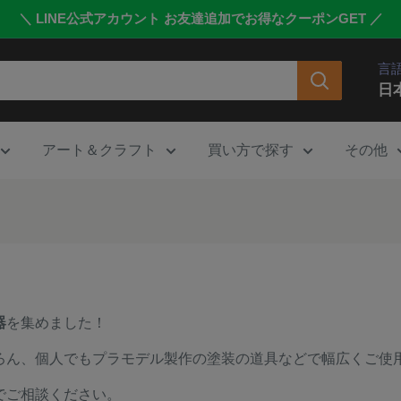
＼ LINE公式アカウント お友達追加でお得なクーポンGET ／
言
日
アート＆クラフト
買い方で探す
その他
器
を集めました！
ろん、個人でもプラモデル製作の塗装の道具などで幅広くご使
でご相談ください。