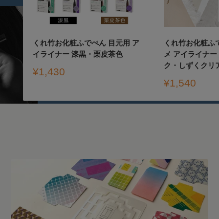
くれ竹お化粧ふでぺん 目元用 ア
くれ竹お化粧ふ
イライナー 漆黒・栗皮茶色
メ アイライナー
ク・しずくクリ
販
¥1,430
売
販
¥1,540
価
売
格
価
格