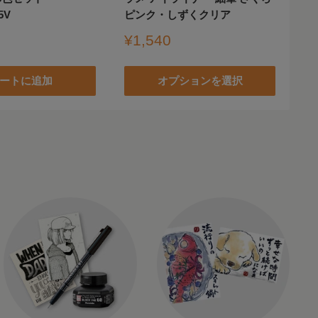
5V
ピンク・しずくクリア
販
¥
売
販
¥1,540
価
売
格
価
ートに追加
オプションを選択
格