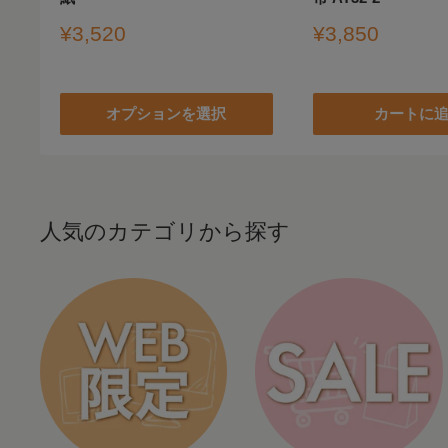
販
販
¥3,520
¥3,850
売
売
価
価
格
格
オプションを選択
カートに
人気のカテゴリから探す