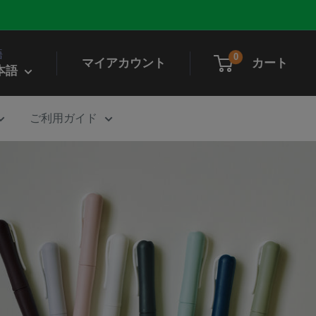
語
0
マイアカウント
カート
本語
ご利用ガイド