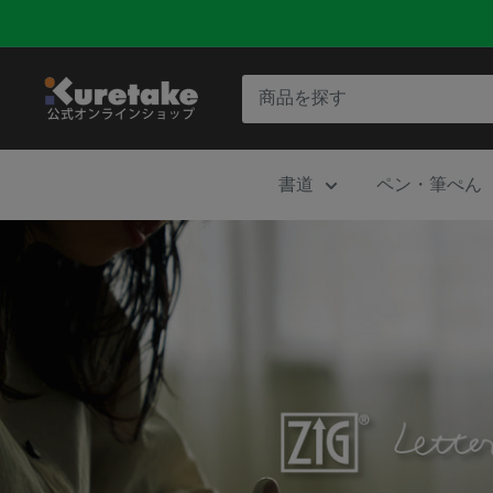
コ
ン
テ
呉
ン
竹
ツ
公
に
書道
ペン・筆ぺん
式
ス
オ
キ
ン
ッ
ラ
プ
イ
す
ン
る
シ
ョ
ッ
プ