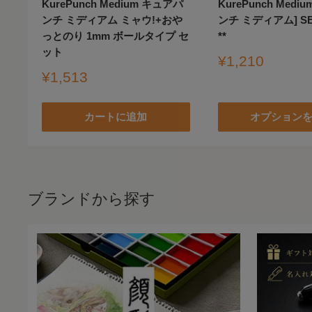
KurePunch Medium キュアパ
KurePunch Medi
ンチ ミディアム ミャウ!+おや
ンチ ミディアム] SB
っとのり 1mm ボールタイプ セ
**
ット
販
¥1,210
売
販
¥1,513
価
売
格
価
カートに追加
オプション
格
ブランドから探す