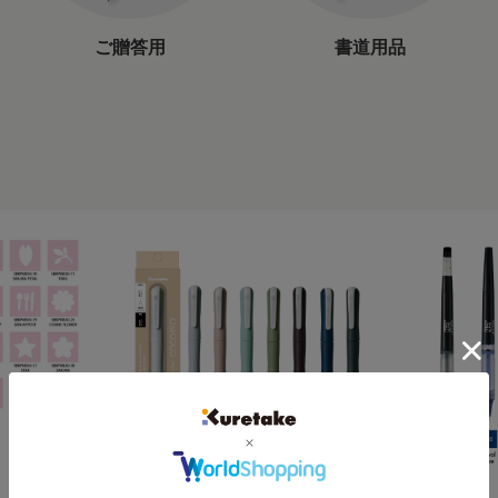
ご贈答用
書道用品