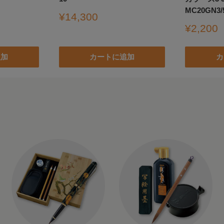
MC20GN3/
販
¥14,300
売
販
¥2,200
価
売
格
価
追加
カートに追加
カ
格