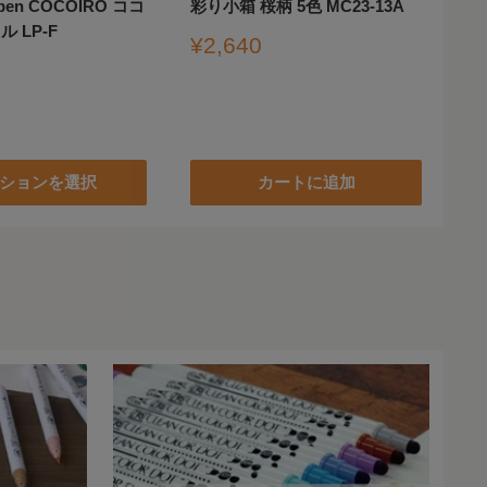
r pen COCOIRO ココ
彩り小箱 桜柄 5色 MC23-13A
パ
 LP-F
60
販
¥2,640
売
販
¥
価
売
格
価
格
ションを選択
カートに追加