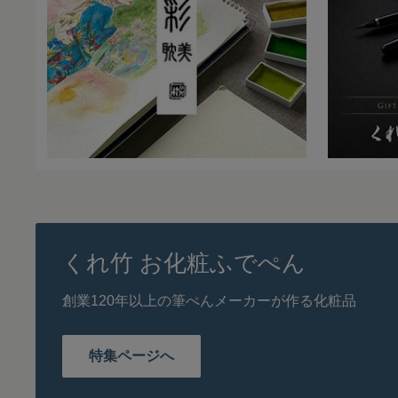
くれ竹 お化粧ふでぺん
創業120年以上の筆ぺんメーカーが作る化粧品
特集ページへ