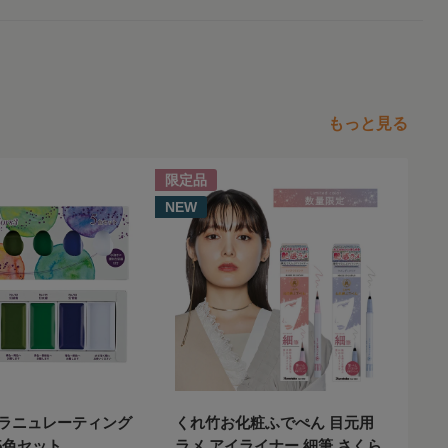
もっと見る
限定品
NE
NEW
ラニュレーティング
くれ竹お化粧ふでぺん 目元用
Z
5色セット
ラメ アイライナー 細筆 さくら
テ