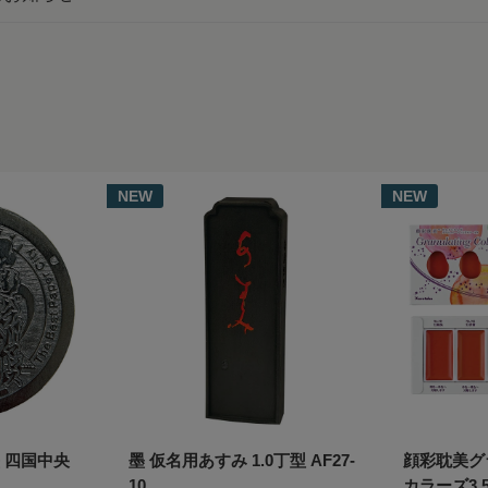
NEW
NEW
 四国中央
墨 仮名用あすみ 1.0丁型 AF27-
顔彩耽美グ
10
カラーズ3 