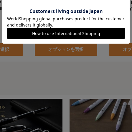
um [キュアパ
ZIG LETTER PEN COCOIRO
ZIG Lette
KPM850-
極細ブラック LPCF010
イロ リフィル
販
販
¥660
¥418
売
売
価
価
格
格
を選択
オプションを選択
オプ