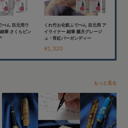
でぺん 目元用ラ
くれ竹お化粧ふでぺん 目元用 ア
く
 細筆 さくらピン
イライナー 細筆 朧月グレージ
イ
ア
ュ・宵紅バーガンディー
色
販
販
¥1,320
¥1
売
売
価
価
格
格
もっと見る